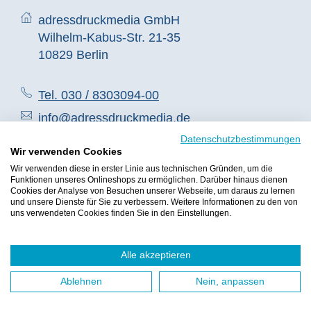
adressdruckmedia GmbH
Wilhelm-Kabus-Str. 21-35
10829 Berlin
Tel. 030 / 8303094-00
info@adressdruckmedia.de
Datenschutzbestimmungen
Wir verwenden Cookies
Allgemeines
Wir verwenden diese in erster Linie aus technischen Gründen, um die
Funktionen unseres Onlineshops zu ermöglichen. Darüber hinaus dienen
Cookies der Analyse von Besuchen unserer Webseite, um daraus zu lernen
und unsere Dienste für Sie zu verbessern. Weitere Informationen zu den von
Bestellvorgang
uns verwendeten Cookies finden Sie in den Einstellungen.
Datenschutz
Wir verwenden Cookies, um Ihre Erfahrung zu verbessern.
Um die
Alle akzeptieren
AGB
neuen Datenschutzrichtlinien zu erfüllen, müssen wir Sie um Ihre
Zustimmung für Cookies fragen.
Weitere Informationen
Kontakt
Ablehnen
Nein, anpassen
Cookies zulassen
Impressum