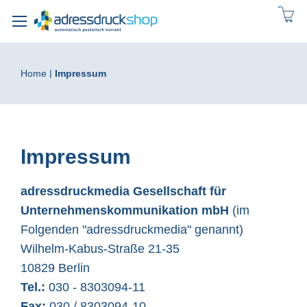
Direkt
zum
Inhalt
Home
Impressum
Impressum
adressdruckmedia Gesellschaft für
Unternehmenskommunikation mbH
(im
Folgenden "adressdruckmedia" genannt)
Wilhelm-Kabus-Straße 21-35
10829 Berlin
Tel.:
030 - 8303094-11
Fax:
030 / 8303094-10